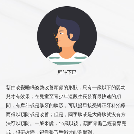
成凍傷。
截骨手術（延長、縮短或縮窄）
候反而得到失望，因為臉變大了。這是因為手術前沒有正確
區分「真性」與「假性」臉頰凹陷。這個觀念必須先弄清
診所提供彈性繃帶，幫助固定冰枕在手術部
下巴肌肉縫合
楚，才能選擇正確的手術方法。
位，減少手持勞累。
手術滿一週，有嚴重瘀青者，或，天氣寒冷季
節時，才需要溫敷。無瘀青，輕微瘀青，或，
醫師專欄
線上諮詢
夏季天熱時節，不需溫敷。
溫敷方法：
最安全方法，使用溫熱水加熱毛巾，擰乾
戽斗下巴
後使用。唯，很快冷卻，需經常重複，稍
嫌麻煩。
藉由改變睡眠姿勢改善頭顱的形狀，只有一歲以下的嬰幼
一般建議，使用診所提供之冰枕，微波爐
兒才有效果；在兒童至青少年這段生長發育最快速的期
人工骨填充示意1
加熱10~15秒，不超過40攝氏度，以濕毛
間，有戽斗或是暴牙的臉形，可以提早接受矯正牙科治療
巾包覆使用。可長時間維持溫度，較為方
而得以預防或是改善；但是，國字臉或是大餅臉就沒有方
便，但，切記不可高溫。
法可以預防。一般來說，16歲以後，顏面骨骼已經發育完
溫敷安全原則，溫敷不可連續使用。每次使用
成，想要改變，得靠整形手術才能夠辦到。