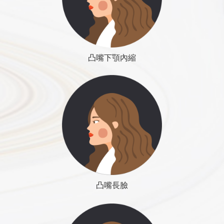
蔡宗儒醫師怎麼說
一個月內應避免酒類，重辣口味，與生肉食。
傳統式－以臉部專用的抽脂管抽取皮下淺層的脂肪深
建議避免甲殼類海鮮，例如，蚌，蟹，蝦，減
層的脂肪太靠近神經不藤抽取。
任何手術都有其危險性，選擇經驗豐富醫師非常重要；醫師
少腫脹。
震動式－比較新的抽脂工具，可以抽取比較深層的脂
也必須做好篩選把關，剔除不適合手術的人。我認為一位專
一個月後才能完全恢復正常飲食。
肪。
業的醫師，不該只是技術上的突破，還必須兼具德性，面對
凸嘴下顎內縮
口服藥物
時間：剛手術完常因為腫脹看不出效果。要耐
不夠理智的客人時，有責任協助他們判斷什麼是過度犧牲，
預防性口服抗生素，3~5天
心等三至六個月
避免遺憾的發生。
削骨手術後多半會造成嘴唇周邊感覺暫時麻
效果：可以改善臉形，但是改變的幅度有限。
木，疼痛感相對不明顯，但，仍因人而異。診
優點：方法簡單安全，皮下脂肪豐滿的人很有
醫師專欄
線上諮詢
所會提供高強度止痛藥，但，若無疼痛，可不
效。
蔡宗儒醫師怎麼說
吃。
缺點：醫師不容易掌握精準的抽取量，偶爾需
標準下巴
口腔衛生與漱口
要二次手術僅能改善臉形，視覺效應不夠理
臉形雕塑手術，是基於自己原本的臉形來改變，除了減少寬
平時建議經常漱口，使用開水即可。
想，通常只作為輔助手術手術結果會隨身體胖
度之外，調整臉形比例與線條才是重要；這需要很好的創造
飲食後請用診所提供之術後專用無酒精漱口藥
凸嘴長臉
瘦而改變，持久性不確定。
，一般人很難想像，但是絕對不是科幻電影中那般神奇，也
水漱口，或，以漱口藥水替代牙膏作為刷牙之
不是無限想像空間可以任意改變。這個社會，有太多宣稱所
用。維持一週。
謂變臉的方法，是真是假，必須用自己的智慧去判斷。