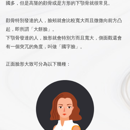
國多，但是高聳的顴骨或是方形的下顎骨就很常見。
是因為「 工作關係」呢，還是個人單純的「追求美麗」，
咀嚼肌注射肉毒桿菌素
顏面骨骼發育成熟的年齡大約在18~19歲，所以手術
◆ 手術傷口－僅限於口腔黏膜及少數的臉部皮膚，
傷口出血、產生血腫或皮膚出現淤青
請明確提出手術想法與要求，與醫師充分溝通，並取
不同的需求會有不同的作法，如：
肉毒桿菌素可以減少咀嚼肌的體積，對於改善下顎曲
年齡至少要大於18歲，才不會影響正常發育。
疼痛感其實不高
口腔外手術
裝置引流管及使用彈性束帶的目的就是在預防或是減
診所接受提前三個月預定手術日期。完成預付手術費
得共識，以及合理預期結果，才進行手術安排。
顴骨特別發達的人，臉頰就會比較寬大而且微微向前方凸
線很有幫助。
Ｉ形切割法
磨骨手術
臉形雕塑這種大型的整形手術需要的不只是成熟的生
◆ 感覺神經－主要是下頦神經，它的位置在下巴的
選擇口腔外手術的最大理由是，避免經由口腔內手術
緩這些問題。避免太早按摩傷口，防止嚴重出血。
用30%訂金者，手術日期得以保留。無預付訂金者，
安排手術時，需預付30%手術費用當作訂金。
正顎手術
職業因素，需要上鏡頭的話，可以強調線條感。
起，即所謂「大餅臉」。
小Ｌ切割法
這種手術不切除下顎角，僅將下顎角和下顎體外層骨
理，也要有足夠的心理成熟度才能承受手術所帶來的
兩側，靠近犬齒的後下方，主管下嘴唇與下巴周圍皮
所引發的危險，包括：容易流血、手術視野太小，呼
微顏診所有權將日期轉讓其他手術者。
手術日期可事先提出更改或取消要求，訂金可全額退
方法：直接注射在咀嚼肌肉中
矯正不良齒列，重建咬合功能。改善牙齦外
非職業需求的考量，我們就讓線條符合自然。除此之
下顎骨發達的人，臉形就會特別方而且寬大，側面觀還會
大Ｌ切割法
質磨掉，可以磨掉的厚度有限，最多只有5~6mm，
壓力與衝擊，雖然18歲已經是顏面骨骼發育成熟的
膚的知覺，手術越接近下巴就有越高的機會因為拉扯
吸道阻塞疑慮等等，但目前上述問題都已經有技術可
臉頰或是口腔周圍知覺遲鈍
手術Ｘ光檢查與體檢應提前一星期完成。國外手術者
還。
時間：第一週感覺咬合力量降低，一個月之後
手術目的
露，暴牙，戽斗。
外，想要偏成熟感呢或是可愛感，也都會有不同的作
有一個突兀的角度，叫做「國字臉」。
大Ｌ切割＋截短（可放大縮窄幅度）
改善效果不明顯。
年齡，還是有人主張晚一點動手術比較好，我認為最
到神經，而產生疼痛，主要的疼痛感就是這樣引起
以克服。許多人以為口腔外手術可以避免顏面神經傷
少數患者會發生這種情況，是因為手術後傷口腫脹，
以最急件處理，最快ㄧ天完成。（本診所接受其他醫
無特殊不可抗拒因素，如，疾病，意外，臨時取消手
逐現明顯效果，效果持續半年（喜歡咬硬食物
非手術的牙齒矯正8歲起就可以開始。
法。
優點：技術簡單，不容易流血。
佳手術年紀應該在22~25歲，因為已經完成學業，人
的。
害，其實是錯誤的觀念，理論上，經由口腔外手術傷
顏面感覺神經受到壓迫而引起。宜避免過熱食物，防
療機構體檢報告，必須是三個月內，並符合手術檢查
術者，訂金會全額沒入，當作診所營業損失，不予退
時間會縮短），建議6~8個月注射一次。
手術範圍
上下顎骨及牙弓
正面臉形大致可分為以下幾種：
缺點：效果有限
生正要轉入競爭的職場，換一張美麗的新面孔是最佳
害到顏面神經的機率更高。
止意外燙傷。通常需要2~4週的時間，等傷口消腫後
項目要求。）
還。
效果：咀嚼肌肥厚的人效果明顯，咬合力量降
齒顎矯正牙科做診斷與齒模製作設計，口腔
治療科別
時機，而且沒有課業與工作的限制，有充裕的恢復時
哪些手術會痛？
就會恢復。極少數情況會發生「下眼眶神經」或是
Ｘ光檢查與體檢結果會以電話告知手術者，符合手術
手術前需具備基本身體健康檢查，包括：抽血、驗
低，可以改善夜晚磨牙或是偏頭痛症狀，對於
外科或是整形外科執行手術。
下顎角劈開手術 (Angle Splint Osteotomy, ASO)
間。
原則是，手術位置越接近五官就越痛：顴骨手術－因
口腔內手術
「下齒槽神經」傷害，造成口腔周圍或是臉頰永久知
安全標準才能確認手術；不符標準者，建議取消手
尿，心電圖，3D電腦斷層攝影和環口X光攝影。
成熟的骨骼外形沒有影響（成熟的骨骼不受肉
手術年齡
18歲以上
1
這種手術也不切除下顎角，用劈刀方法將下顎角及下
20歲以下接受手術應獲得法定代理人同意，也就是
為遠離五官，幾乎不會痛。下顎角切除手術（不含下
選擇口腔內手術最大的理由是，避免製造可見的疤
覺麻痺。有經驗的醫師可以避免這樣的傷害。
術，或，暫緩手術，待三個月後重新檢驗，如仍不符
請主動告知身體有無特殊疾病史，過敏史，或家族
毒桿菌素注射影響，但是骨骼手術過後半年內
3~6個月
恢復時間
3
顎體外層骨質去掉，保留了骨髓腔和內骨質層，所以
必須獲得父母同意才能動手術。
顎體縮窄與下巴整形）－因為不會拉扯到神經，也不
痕，但是口腔內手術操作難度較高，醫師需要有專業
標準，建議取消手術。
史，以減少手術危害發生機會。術前基本身體健康檢
的恢復期中，注射肉毒桿菌素可以避免骨骼再
手術之外，還需1~2年的牙科矯正治療。
下顎角的外形
也保留了原本下顎的弧線；僅縮減外骨質層的厚度，
太痛。下顎角切除手術與下顎體縮窄（不含下巴整
訓練，這也是過去被認為危險性高的主因，只要醫師
張口困難
手術前請盡量放鬆心情，保持體力。一個星期前請停
查無法獲得完整訊息，請勿刻意隱瞞。
生），必須定期注射才能維持效果。
下顎角外翻的
適用對象
牙齦外露，暴牙，戽斗
程度
改變的幅度不大。此外，因為內骨質層還在，咀嚼肌
形）－拉扯到神經的機會較高，疼痛感較明顯。下顎
接受專業訓練就可以克服。下顎骨手術目前已經全部
因為咀嚼肌肉腫脹或是傷口腫脹而引起的；消腫後會
止所有非必要藥物攝取，包括減肥藥物，含抗凝作用
平常有使用保健食品或保健藥品者，建議術前一星期
優點：治療方法簡單安全，不需要恢復期，免
仍有骨架支撐，咀嚼肌肥厚的問題無法解決，所以改
角切除手術、下顎體縮窄、與下巴整形，手術產生疼
改為口腔內手術，除了沒有可見疤痕外，手術視野反
慢慢恢復，大約需要2週。
藥物或中藥，以及不明成分之營養補充食品。
停止使用。特數用藥，例如：抗凝血劑，必須停藥一
除手術的恐懼。