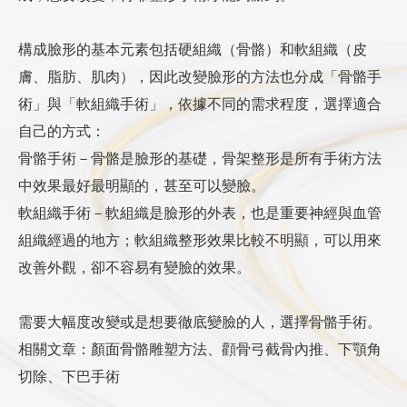
10~15分鐘，每天二至四次，最多六次。溫度
以不超過40攝氏度為原則（長時間接觸不可高
構成臉形的基本元素包括硬組織（骨骼）和軟組織（皮
溫，因為手術後皮膚觸覺不敏銳，不易察覺高
膚、脂肪、肌肉），因此改變臉形的方法也分成「骨骼手
溫，容易燙傷，切記小心使用）
術」與「軟組織手術」，依據不同的需求程度，選擇適合
溫敷目的是為了加速消退瘀青，不是加速消
自己的方式：
腫，請勿誤解誤用。使用次數過多，或，時間
骨骼手術－骨骼是臉形的基礎，骨架整形是所有手術方法
人工骨填充示意2
過長，或，溫度過高，可能造成瘀青惡化，腫
中效果最好最明顯的，甚至可以變臉。
脹加重，甚至皮膚燙傷風險。
軟組織手術－軟組織是臉形的外表，也是重要神經與血管
溫敷沒有設定使用期限，瘀青消退即可停止，
組織經過的地方；軟組織整形效果比較不明顯，可以用來
或，天氣寒冷時，使用溫敷幫助維持血液循
改善外觀，卻不容易有變臉的效果。
環，有益組織復原與抵抗力，以及減緩麻木
感。
需要大幅度改變或是想要徹底變臉的人，選擇骨骼手術。
口腔周圍輕微擦傷
相關文章：
顏面骨骼雕塑方法
、
顴骨弓截骨內推
、
下顎角
手術機械操作時可能產生局部皮膚擦傷，可用
切除
、
下巴手術
開水，或，生理食鹽水清潔，再以護唇膏，凡