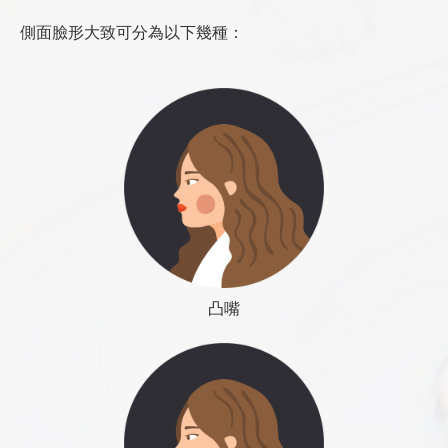
大）。手術結果會隨身體胖瘦而改變，持久性
→ 相關文章：
手術
顴骨弓截骨內推
、
下顎角切除
、
下巴手術
抽脂手術，否則效果會變差。
天早上拔除引流管後才開始流質飲食。
不確定。
側面臉形大致可分為以下幾種
：
顴骨弓是影響臉形寬度的重要因素，接著看相關文章：
顴骨
可開口講話，但，不建議與朋友聊天，減少口腔活
適用：真性凹陷，包括：臉頰，太陽穴，眼
弓截骨內推手術
醫師專欄
線上諮詢
動，減少流血與腫脹機會。
窩，淚溝。臉部其他填充，包括：前顎，下
手術當晚朋友與家人可前來探視，但，無法提供留院
巴，鼻樑。
醫師專欄
線上諮詢
不對稱下巴
陪伴，晚上11點前需離開，因大樓有管制。
2-2 臉部抽脂手術：許多人抱怨臉太大，想要瘦臉，
會直覺以為抽脂手術可以改變臉形，卻經常只得到失
飲食
望。因為臉大的主要元兇是骨骼，單單靠去除脂肪是
手術隔天可開始進食清涼流質食物，或，軟質
無法得到滿意的結果。有時候，為了得到更好的效
可直接吞食食物，例如：蛋糕，奶酪，粥等等
凸嘴
果，脂肪抽太多了，使皮膚失去飽和度，結果反而有
類似食物。不可咀嚼，維持一星期。
變老的感覺。做臉部抽脂之前，應先判斷臉形好壞是
滿一週後，開始輕度咀嚼軟質食物，例如：米
否與骨架有關，而且要避免抽取過多脂肪，以免發生
飯，麵食，，軟質肉類，軟質水果等等。仍不
老化的後遺症。
可重咬，維持二至三周或至一個月。
方法：
後縮下巴