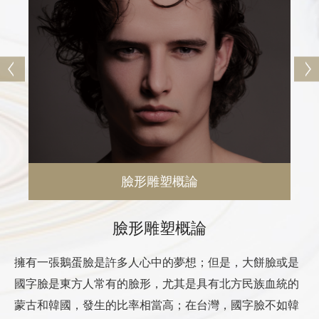
術改變臉形的寬度，下顎骨手術可以改變臉形的輪廓，下巴
手術調整臉形比例的長短：
A.顴骨截骨內推手術有多種不同切割法：Ｉ形、小Ｌ、大
Ｌ、大Ｌ切割＋截短。
B.下顎骨手術分為：1.磨骨 2.下顎角劈開 3.下顎角切除。
C.下巴手術分為：1.磨骨 2.人工骨填充 3.削骨。
臉形雕塑概論
臉形雕塑概論
擁有一張鵝蛋臉是許多人心中的夢想；但是，大餅臉或是
臉形雕塑講究的是視覺重組的概念 ，醫師在每個人不同的
痛與不痛的差異在哪裡呢？
顏面腫脹
國字臉是東方人常有的臉形，尤其是具有北方民族血統的
基礎條件下，做出最恰當的專業判斷和技術支持，透過調
骨頭沒有知覺是不會痛的，臉形手術所引發的疼痛有
持續2週至1個月，積極冰敷可以預防或是減緩。
微顏診所堅持理性與醫療原則，不鼓勵衝動手術，一
蒙古和韓國，發生的比率相當高；在台灣，國字臉不如韓
整比例和線條，提升立體度。術前和醫師的溝通很重要，
兩處：
定會提供充分思考時間，理性確認後才會安排手術。