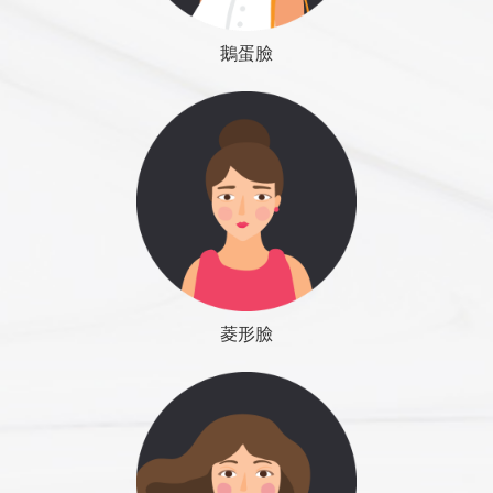
Ｕ形下巴
善通常不明顯，僅適合少數人。
痛機會較高。
而更大，可以做整體下顎骨雕塑以及下巴整形，不再
手術日前一天，診所會以電話訪談，提醒麻醉前注意
星期以上才能手術，否則有造成出血過多風險。
缺點：效果經常不如預期，費用不便宜而且必
正面顴骨位置
優點：保留原始下顎弧線，適合想縮小寬度又想保留
只是切除下顎角而已，手術效果好；顴骨手術目前仍
顏面神經傷害
事項，並做手術最後確認。
一般例行疾病用藥，例如：高血壓，糖尿病，高血
須定期注射，經濟效益不佳。
鵝蛋臉
下顎角的人
止痛方法有哪些？
有口腔內外手術的爭議，各有優缺點，原則上是：
暫時的顏面神經麻痺－因為手術中正常拉扯引起，或
手術者應安排術後至少一星期生活必需品，避免術後
脂，精神安定藥物可繼續使用，無需停藥。
適用：骨架不錯，但是咀嚼肌肥厚影響下顎曲
缺點：改善的幅度有限，只有適當的人選才有效果。
疼痛敏感度會因個人體質而有很大差異，一般做法如
是傷口腫脹引起。顴骨手術可能發生抬頭紋消失的現
腫脹不方便出門。（進行顏面骨骼手術需準備流質食
手術前一晚，凌晨12時開始，保持禁食8小時以上，
線的人、骨骼雕塑過後，預防骨骼再生的人、
改變幅度需求較大的顴骨手術選擇口腔內與口
手術使用劈刀，危險性仍然存在，要選擇經驗豐富的
下：
象；下顎骨手術可能發生嘴角兩側不對稱現象。發生
品與兒童牙刷）
包括食物，藥品，飲水，藥水，飲料。高血壓患者，
有夜晚磨牙或是緊張型偏頭痛症狀的人。
腔外兩種方式搭配
顏面脂肪整形手術
醫師 因為切開骨髓腔，流血情況需控制，有凝血功
◆ 嗎啡類藥物：這種藥物只有在手術後住院期間給
的機率並不高，而且經過2~3個月後會慢慢恢復。
進行麻醉手術當天不宜自行開車前來，請安排家人或
請調整用藥時間在睡前。
改變幅度需求較小的顴骨手術選擇口腔內手術
脂肪在臉部一直扮演非常重要的角色，它的數量多
能不良的人、貧血，或是有臉部血管瘤的人都不適
予，通常只限兩天，由醫護人員注射或是由儀器控制
永久性顏面神經傷害－發生的機率非常低，多半與下
是朋友接送，或是診所代為安排交通工具。
手術前請保持平靜心理，減少不必要焦慮，
即可
寡，健康與否，深深影響到美觀感覺。脂肪也是保護
合。
經手術者自行給予，止痛效果大，但是產生頭暈嘔吐
顎骨手術有關。許多專業設計的口腔內手術器械，可
進行顏面手術記得攜帶墨鏡、帽子、口罩或圍巾，方
重要器官與維護年輕皮膚及支撐彈性飽滿的重要構造
的副作用也多，因為臉形手術幾乎都會經由口腔進
以避開這樣的後遺症。不過手術還是非常需要有經驗
便回程時掩護使用，避免尷尬。
絕對不是一般想像中的垃圾。所以，除非必要，不要
下顎角切除手術 (Angle Resection)
行，為了避免加重呼吸道阻塞的危險，所以不常用。
的整形外科醫師來執行，才能夠確保手術既安全又有
蔡宗儒醫師怎麼說
請切記，早上起床不能吃早餐，不能飲水，不能吃
菱角下巴
菱形臉
任意去改變它。
這種手術將下顎角切除，改變幅度較大；而且因為咀
◆ 注射型非類固醇類陣痛藥物：這種藥物也是在住
效。
藥，保持空腹。
側面顴骨位置
左右是否對稱－國字臉發生兩側下顎骨發育不對稱的
嚼肌失去骨架的支撐力會慢慢萎縮，也部分解決了咀
院期間給予，止痛效果較小，但是用在臉形手術的止
我認為最佳手術年紀應該在22~25歲，因為已經完成學業，
□ 是否有心臟血管疾病（例如心律不整）？
請勿自行騎車或駕車前來，因隔日離院時不適合自行
機率不低。手術前必須正確診斷，分清楚是骨骼還是
2-1 自體脂肪移植：許多人有臉頰凹陷的煩惱，因為
嚼肌肥厚問題。下顎角切口位置必須避開骨髓腔裡的
痛效果已經足夠，不會引發嘔吐，比較安全，通常在
人生正要轉入競爭的職場，換一張美麗的新面孔是最佳時
□ 是否有異常出血情況（例如流血不止）？
騎車或駕車。
臉形雕塑
軟組織的問題，選擇手術加以修正。
機，而且沒有課業與工作的限制，有充裕的恢復時間。
看起來憔悴蒼老，多數人直覺想到「補脂肪」，以為
下齒槽神經，才不會造成知覺麻木的後遺症．而且切
手術結束後不久使用，隔天即可換成口服型藥物。
□ 是否有臉部血管異常（例如血管瘤）？
報到時間為早上九點（微顏診所維持醫學中心作息，
咀嚼肌肉是否過度肥厚－單純咀嚼肌肉肥厚的人，可
把凹陷填平即可改善，但是，有時候反而得到失望，
口的弧度必須與下巴做搭配，才能製造出美觀協調的
◆ 口服型非類固醇陣痛藥物：多數人只要3~5天的藥
□ 是否有顏面神經功能異常，或是表情動作異常？
早上手術是對身體健康最佳時段）