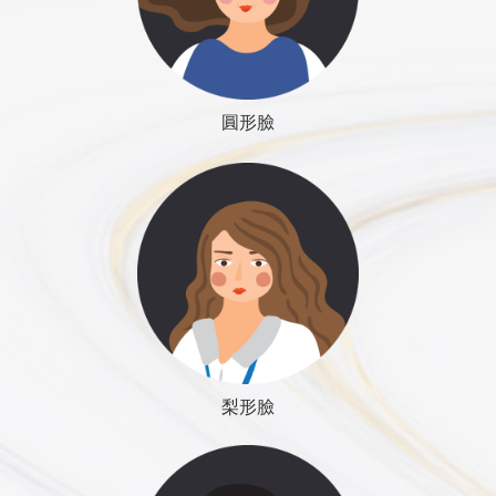
以選擇肉毒桿菌素注射，但是只是暫時；也可以選擇
因為臉變大了。這是因為手術前沒有正確區分「真
下顎弧線。
物即可，少數人甚至完全不需藥物止痛。
醫師專欄
線上諮詢
□ 是否有藥物過敏或是其他過敏現象？
手術前與執刀醫師會有短時間諮詢，做最後討論與確
削骨手術，得到永久效果。手術不需要切除肌肉，因
性」與「假性」臉頰凹陷。這個觀念必須先弄清楚，
優點：手術改變幅度明顯，部分解決咀嚼肌肥厚問
□ 是否有傳染性疾病（例如Ｃ型肝炎，愛滋病，肺
認，並簽署手術與麻醉同意書。
為手術後肌肉會自然萎縮，但是，需要3~6個月的時
才能選擇正確的手術方法。
題，下顎弧線可以重新塑造。
結核）？
手術前需拍攝術前相片，作為醫療紀錄。
間，臉形才會完全固定下來。
下顎骨有一個重要的構造，就是「下頦神經」。它由下顎
缺點：手術技術困難度高，危險性存在，要選擇經驗
圓形臉
□ 是否動過其他手術？
手術前需付清所有手術費用。
真性臉頰凹陷
豐滿肥厚的臉形－可以同時做顏面抽脂手術或是切除
骨的內側面靠上方處穿入骨髓腔，沿著骨髓腔一路往前走
豐富的醫師，骨髓腔被切開，流血的情況需控制，手
□ 是否有異物植入體內？
麻醉程序開始時間，約早上10點～10點半，麻醉專
臉頰凹陷
短下巴
蔡宗儒醫師怎麼說
部份口腔壁脂肪。下巴的比例也必須考慮，方形臉的
沒有顏面骨架突出的問題，單純因為皮下脂肪萎縮
並且供應下排牙齒的知覺，這時它又叫做「下齒槽神
術者須經過篩選。
數種切割法
□ 是否有不良麻醉反應紀錄（包括其他家族成
科醫師余振翔醫師會有短暫詢問，包括：手術項目，
角。脂肪
人常常也有下巴過短的問題，可以同時做下巴整形手
造成（脂肪數目太少或是變瘦了才讓臉頰變凹
經」，直到快接近犬齒時它又穿出神經孔，走入下嘴唇，
員）？
疾病史，過敏史，家族史，體檢報告確認，程序完備
得更大；
到底該選擇口腔內手術還是口腔外手術？我認為真正的關鍵
術，加強整體協調。
顴骨弓內推原理：
陷），這時就應該選擇脂肪移植手術。
負責下嘴唇的知覺，稱做「下頦神經」。它是造成手術後
□ 是否有其他重大疾病或是遺傳疾病？
才開始進行。
點在於醫師技術的純熟度。一位經驗純熟並且願意為您用心
又可以改
臉皮是否鬆弛－臉頰鬆弛的人，做完顴骨磨骨縮減手
臉形最寬處在顳骨弓後端，顴骨弓內推才能有效縮窄。
疼痛的最主要元兇，手術中也會經常拉扯到它，造成嘴唇
的醫師，會將所有需要考量的因素及手術安全性都做到最完
微顏診所使用的麻醉方式是注射式麻醉，主要麻醉藥
術後，可能會惡化，可以考慮同時做拉皮手術。如果
顴骨弓內推，後端比前端多，視覺角度變化才符合縮窄需
知覺暫時麻木；如果手術傷害到它，可能造成永久知覺麻
善的評估。
蔡宗儒醫師怎麼說
是 Propofol。
方法：抽取大腿或是腹部的脂肪，經過離心篩
是做顴骨縮減及顴骨弓內移手術者，就不會有此顧
求。
木。因為這是知覺神經，不是顏面神經之類的運動神經
微顏診所是全台灣第一個使用全注射式麻醉做削骨手
選，再將好的脂肪以注射方式填入臉部皮下深
慮。
顴骨弓內側只有脂肪組織與顳肌，脂肪組織可被壓縮，因
（受傷之後只會造成知覺麻木）。不純熟的手術技術可能
整形手術是「人」的手術，結果與「人」有絕對關係，包括
正顎手術
術的診所，至今超過22年（駐：蔡醫師2003年開業
醫師專欄
線上諮詢
處。每個部位填入10~20cc。
是否有其他整形手術的要求－臉形雕塑手術最常見的
梨形臉
此，顴骨弓內推可行。
會傷害到顏面神經，造成嚴重的後遺症（嘴歪眼斜），選
手術者自己與醫師。每個醫師都有其個人風格與美學價值
3D電腦斷層攝影（含DICOM檔）
至今，前十年在名人整形外科診所，2014年自行開
時間：植入的脂肪有部分會被分解吸收，約
共同手術是，雙眼皮與鼻整形手術。
顴骨弓內推後會殘留一小部分突出，那是牙關節處，必須
觀，手術作品也有一定風格，最具體的評論方式是參考醫師
擇醫師非常重要。
環口掃描Ｘ光攝影 (Panoramic View)
業成立微顏整形外科診所）
30~50%存留下來成為穩定的支撐力量。全部需
過去的作品，從中去選擇最信任的醫師，用心去了解醫師的
保留。
蔡宗儒醫師怎麼說
麻醉程序與消毒程序完成後才開始正式手術，約早上
要二至三個月。有時候為了得到較理想的手術
長下巴