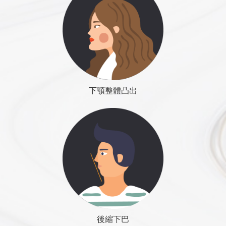
一般市售牙膏多含美白，護牙，保健成分，不
宜手術初期使用。一週後可恢復正常。
醫師專欄
線上諮詢
電動牙刷或噴水器可用，請特別注意勿碰觸傷
口，以免裂傷。
不建議使用碘酒或優碘稀釋溶液漱口，因為可
戽斗下巴
能傷害口腔黏膜細胞，阻礙癒合，而且，可能
下顎整體凸出
下巴整形在臉形雕塑裡扮演著很重要的位置，下巴的調整
造成牙齒或假牙色斑，不易清除
可以達到較大幅度的視覺假象，雕塑臉形未必只能靠減
冰敷與溫敷使用
法，如:臉太圓，除下顎骨的削骨外，也可以是透過下巴延
冰敷目的是為了阻止腫脹發生，以及幫助止
長手術，去調整臉部比例 。下巴手術是例用手術縫線控制
血，因此，手術初期建議連續冰敷至少3天，
下巴外形，在不影響正常功能的情況下，將肌肉固定在我
以減少腫脹與出血發生。
們希望的活動範圍內，不讓它外擴。手術方法分為以下幾
三天後改為間續冰敷，中間休息，感覺灼熱或
蔡宗儒醫師怎麼說
種：
腫脹不舒服時再繼續冰敷。維持一週。
冰敷方法：診所提供冰枕，以乾毛巾或乾淨棉
磨骨（改善有限）
許多人有臉頰凹陷的煩惱，因為看起來憔悴蒼老，多數人直
布紗布包覆使用。冰枕勿直接接觸皮膚，會造
人工骨填充
後縮下巴
覺想到「補脂肪」，以為把凹陷填平即可改善，但是，有時