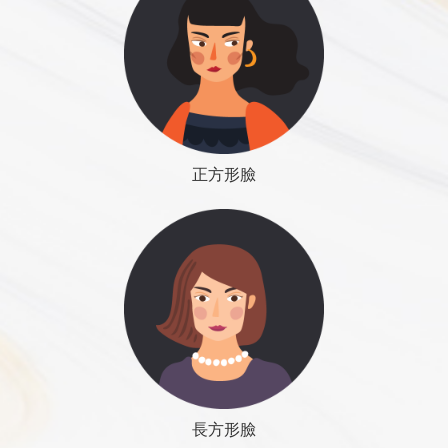
專業判斷能與作品風格，不要迷失於只有宣傳效果的非必要
10點半至11點開始進行手術。
結果，醫師會故意植入較多脂肪好讓吸收過後
上切點：最高點不超過咬合面為原則。
心電圖 (EKG)
性工具。
許多人不敢手術是因為怕痛，尤其經過媒體誇大渲染後，引
手術時間，平均二小時～六小時，視手術項目多寡而
存留下來的脂肪量剛好符合需要，在這之前，
定位點：保留寬度決定了定位點；定位點決定了手術
血液檢查
起太多不必要的焦慮及恐懼，「怕痛」已然成為手術者最大
定。
手術者必須容忍兩頰鼓漲的暫時後遺症，需時
結果。
醫師專欄
線上諮詢
的心理障礙，其實是多慮了，骨頭沒有知覺是不會痛的。
一般血液檢查 (CBC routine)
手術後轉移至恢復室觀察，平均需二至四小時才會完
間三至六個月。有時脂肪會聚集形成纖維瘤，
下切點：不同定位點，得到不同的切點。
凝血時間 (Prothrumbin Time, PT)
全清醒。診所可代為轉告家人手術平安完成，或，待
會摸到硬塊，要耐心的等與按摩。會漸漸消
保留寬度：建議保留1.5~2.5cm
部分凝血時間 (APTT)
醫師專欄
線上諮詢
正方形臉
手術者清醒後自行電話聯繫。
去，需時六個月以上。
切除寬度：平均介於1.0~2.2cm
血型 (Blood type)
微顏診所秉持最高安全標準，以及確保舒適感，所有
效果：成功的手術會讓臉形變好，變年輕。經
Rh因子 (Rh factor)
削骨手術者都需留院1~2晚，期間會安排特別護士照
常需要二次以上手術才能維持好的結果手術的
血糖 (Glucose AC)
護，以確保手術者安全，必要時給予止痛藥物注射，
結果會隨著身體胖瘦變化而改變
膽固醇 (Cholesterol)
標準下巴
減緩不適感。
優點：手術方法簡單安全，費用便宜，後遺症
下顎角切除手術，再配合磨骨手術將下顎體適量縮
肝功能 (GOT/GPT or AST/ALT)
留院期間身上會有點滴注射管，口腔引流管（下顎骨
少。
減，打造良好的弧度。
腎功能 (BUN, Creatinine)
手術才有），尿管，隔天離院前才會拔除。留院期間
缺點：醫師不容易準確掌握植入脂肪的數量，
有時要搭配下巴整形，做出適當長寬比例，就可得到
蔡宗儒醫師怎麼說
蔡宗儒醫師怎麼說
Ｂ型肝炎 (HBsAg)
盡可能待床上不下床，避免移動，減少流血與腫脹機
經常需要二次手術，引起不必要的困擾。臉部
非常明顯的視覺效果。
會。
線條改變平緩，視覺效應不大（立體感改變不
如果此篇文章是您有興趣的，想了解更多...
下巴是臉形美觀與否非常重要因素，接著看相關文章：
下巴
長方形臉
咀嚼肌肉不切除；皮膚脂肪豐厚的人，可能還要考慮
手術當天無法進食，以點滴注射補充水分與營養。隔