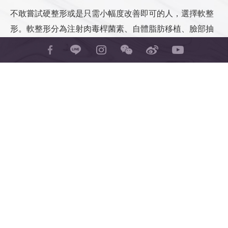
士林，或口內膏擦拭，保護傷口，減少疼痛。
人工骨填充示意3
不敢嘗試硬整形或是只需小幅度改善即可的人，選擇軟整
結痂脫落就會復原，不會留疤。
形。軟整形分為注射肉毒桿菌素、自體脂肪移植、臉部抽
臉部清潔與身體盥洗
脂。
臉部清潔
相關文章：
細談軟整形和手術方法
臉上無外部傷口，但，仍有透氣紙膠包
覆，目的是為了支撐皮膚軟組織，減少鬆
一般常見切割方法，是依照教科書指導－大角度短軸
弛發生機會。不需更換，也不需換藥。
線切割法，做大角度，短軸線切割，技術簡單、快
透氣紙膠可直接清水或中性洗面乳清洗，
速，但容易留下明顯斷層，不容易磨平，造成外觀瑕
請勿用力揉搓，以避免透氣紙膠脫落。洗
疵與困擾。
後請馬上擦乾，並用乾毛巾按壓透氣紙
蔡宗儒醫師創新突破獨家切割方法－小角度長軸線切
膠，乾燥後透氣紙膠黏附更牢固，對臉形
割法，改用小角度，長軸線切割法，可完全消除斷層
固定更有幫助。
瑕疵，讓手術結果趨近完美，但難度較高，技術不夠
萬一透氣紙膠脫落，或，皮膚對透氣紙膠
純熟的醫師不容易採用。
過敏，或，油性皮膚出油嚴重者，可直接
取下透氣紙膠，不用擔心，也不用貼回，