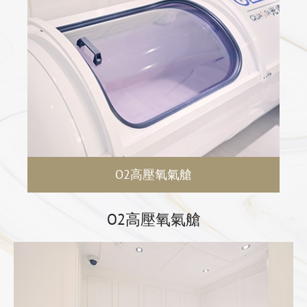
足的困境之中，氧氣不足是老化和各種疾病的原因之一，一
般而言，使用氧氣療法有以下的預期效果：
1. 恢復疲勞：氧氣不足的話會感覺倦怠慵懶，充足的氧氣可
以幫助分解如乳酸等疲勞物質。
2. 防止老化：氧氣如果無法到達皮膚，很容易老化進而出現
斑點、皺紋。
3. 促進健康：當氧氣供給充足的話，新陳代謝就會活化平
順，體內醣類和脂肪的燃燒狀態就很容易進行。
4. 傷部復原：在肌肉、韌帶損傷和骨折所引起毛細血管斷
O2高壓氧氣艙
裂，而導致血液循環不良，致使細胞氧氣不足。
O2高壓氧氣艙
除了好萊塢明星用於青春保養，歐美的奧運團體、職業運動
員採用於體能調節已數十年，2002年貝克漢骨折時，在高
氧氣室中接受治療，加速了身體的康復而能參加了世界盃比
賽，因而有「貝克漢氣艙」之稱。