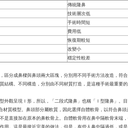
傳統隆鼻
技術層次低
）？
手術時間短
）？
翼軟骨對縫
鼻翼軟骨對縫
費用低
？
（術前）
（術後）
恢復期較短
動作異常？
改變小
穩定性較差
愛滋病，肺結核）？
，區分成鼻樑與鼻頭兩大區塊，分別用不同手術方法改造，符合
質結構。不同構造，分別由不同材質打造，是這種手術最重要的
家族成員）？
型外觀呈現Ｉ形，所以，「二段式隆鼻」也稱「Ｉ型隆鼻」。目
鼻中柱加強
鼻中柱加強
屬於複合材質模型。鼻頭部分屬軟質，因此選擇自體軟骨，以符合鼻
（術前）
（術後）
不是直接加在原本的鼻軟骨上。自體軟骨用在鼻中隔軟骨末端，
作用。這是最接近完美的做法，但是，有些人鼻中隔過低，或是