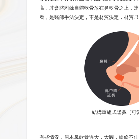
高，才會將剩餘自體軟骨放在鼻軟骨之上，達
3D電腦斷層攝影（含DICOM檔）
看，是醫師手法決定，不是材質決定，材質只
環口掃描Ｘ光攝影 (Panoramic View)
心電圖 (EKG)
血液檢查
一般血液檢查 (CBC routine)
凝血時間 (Prothrumbin Time, PT)
部分凝血時間 (APTT)
血型 (Blood type)
Rh因子 (Rh factor)
血糖 (Glucose AC)
結構重組式隆鼻（可
膽固醇 (Cholesterol)
肝功能 (GOT/GPT or AST/ALT)
腎功能 (BUN, Creatinine)
有些情況，原本鼻軟骨過大，太圓，線條不佳