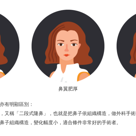
成預付手術費用30%訂金者，手術日期得以保留。無預付訂金者
。國外手術者以最急件處理，最快ㄧ天完成。（本診所接受其他
者，符合手術安全標準才能確認手術；不符標準者，建議取消手
鼻中隔軟骨
肋軟骨
最硬
夠硬
個星期前請停止所有非必要藥物攝取，包括減肥藥物，含抗凝作
量足夠
東方人經常量
取得不易
取得不方便
鼻翼肥厚
醒麻醉前注意事項，並做手術最後確認。
破壞性高
破壞性高
亦有明顯區別：
品，避免術後腫脹不方便出門。（進行顏面骨骼手術需準備流質
使用率最低
使用率不高
，又稱「二段式隆鼻」，也就是把鼻子依組織構造，做外科手術
請安排家人或是朋友接送，或是診所代為安排交通工具。
支撐力最好
支撐力比耳朵
鼻子組織構造，變化幅度小，適合條件非常好的手術者。
罩或圍巾，方便回程時掩護使用，避免尷尬。
短鼻子或朝天鼻最佳選擇