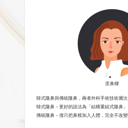
診所接受提前三個月預定手術日期。完
手術Ｘ光檢查與體檢應提前一星期完成
手術檢查項目要求。）
Ｘ光檢查與體檢結果會以電話告知手術
耳朵軟骨
仍不符標準，建議取消手術。
最軟
手術前請盡量放鬆心情，保持體力。一
量足夠
品。
取得方便
歪鼻樑
手術日前一天，診所會以電話訪談，提
破壞性少
韓式隆鼻與傳統隆鼻，兩者外科手術技術層次
手術者應安排術後至少一星期生活必需
使用率很高
韓式隆鼻－更好的說法為「結構重組式隆鼻」
進行麻醉手術當天不宜自行開車前來，
支撐力不夠
傳統隆鼻－僅只把鼻模加入人體，完全不改變
進行顏面手術記得攜帶墨鏡、帽子、口