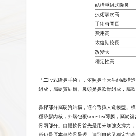
結構重組式隆鼻
技術層次高
□ 是否有心臟血管疾病（例如心律不整
手術時間長
□ 是否有異常出血情況（例如流血不止
鼻
費用高
□ 是否有臉部血管異常（例如血管瘤）
恢復期較長
□ 是否有顏面神經功能異常，或是表情
改變大
□ 是否有藥物過敏或是其他過敏現象？
穩定性高
□ 是否有傳染性疾病（例如Ｃ型肝炎，
□ 是否動過其他手術？
「二段式隆鼻手術」，依照鼻子天生組織構造
□ 是否有異物植入體內？
組成，屬硬質結構。鼻頭是鼻軟骨組成，屬軟
□ 是否有不良麻醉反應紀錄（包括其他
□ 是否有其他重大疾病或是遺傳疾病？
鼻樑部分屬硬質結構，適合選擇人造模型。模
種矽膠內核，外層包覆Gore-Tex薄膜，
骨兩部分。自體軟骨首先是用來加強支撐力，
形仍是原本鼻軟骨呈現，達到自然又穩定加高